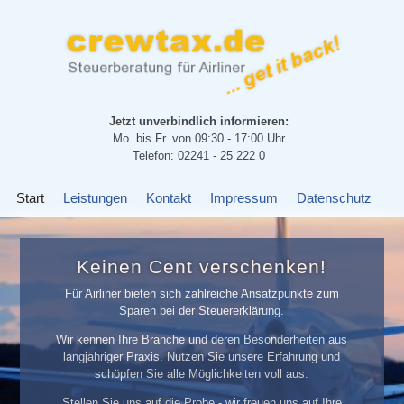
Jetzt unverbindlich informieren:
Mo. bis Fr. von 09:30 - 17:00 Uhr
Telefon: 02241 - 25 222 0
Start
Leistungen
Kontakt
Impressum
Datenschutz
Keinen Cent verschenken!
Für Airliner bieten sich zahlreiche Ansatzpunkte zum
Sparen bei der Steuererklärung.
Wir kennen Ihre Branche und deren Besonderheiten aus
langjähriger Praxis. Nutzen Sie unsere Erfahrung und
schöpfen Sie alle Möglichkeiten voll aus.
Stellen Sie uns auf die Probe - wir freuen uns auf Ihre